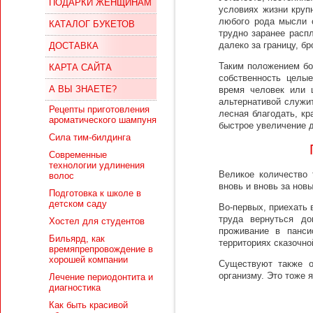
ПОДАРКИ ЖЕНЩИНАМ
условиях жизни круп
любого рода мысли 
КАТАЛОГ БУКЕТОВ
трудно заранее расп
далеко за границу, бр
ДОСТАВКА
Таким положением бо
КАРТА САЙТА
собственность целы
А ВЫ ЗНАЕТЕ?
время человек или 
альтернативой служи
Рецепты приготовления
лесная благодать, кр
ароматического шампуня
быстрое увеличение д
Сила тим-билдинга
Современные
технологии удлинения
Великое количество
волос
вновь и вновь за нов
Подготовка к школе в
детском саду
Во-первых, приехать 
труда вернуться д
Хостел для студентов
проживание в панси
Бильярд, как
территориях сказочно
времяпрепровождение в
хорошей компании
Существуют также о
организму. Это тоже 
Лечение периодонтита и
диагностика
Как быть красивой