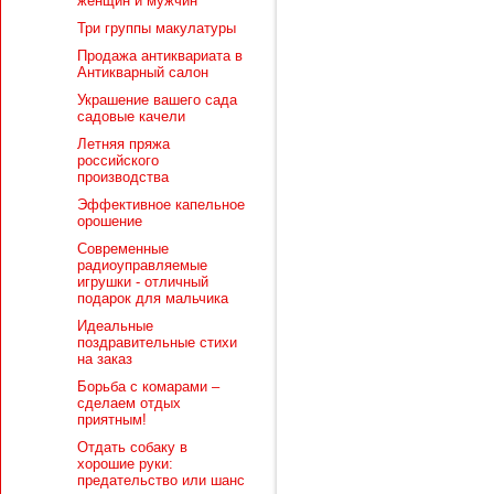
женщин и мужчин
Три группы макулатуры
Продажа антиквариата в
Антикварный салон
Украшение вашего сада
садовые качели
Летняя пряжа
российского
производства
Эффективное капельное
орошение
Современные
радиоуправляемые
игрушки - отличный
подарок для мальчика
Идеальные
поздравительные стихи
на заказ
Борьба с комарами –
сделаем отдых
приятным!
Отдать собаку в
хорошие руки:
предательство или шанс